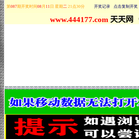
www.444177.com
天天网