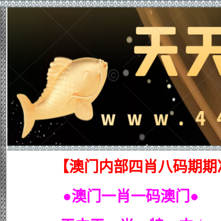
【澳门内部四肖八码期期
●澳门一肖一码澳门●