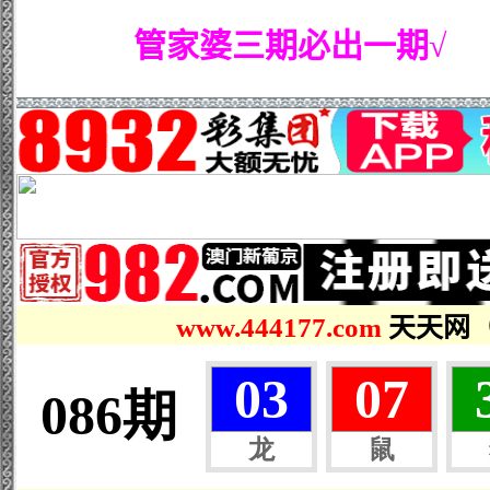
管家婆三期必出一期√
www.444177.com
天天网