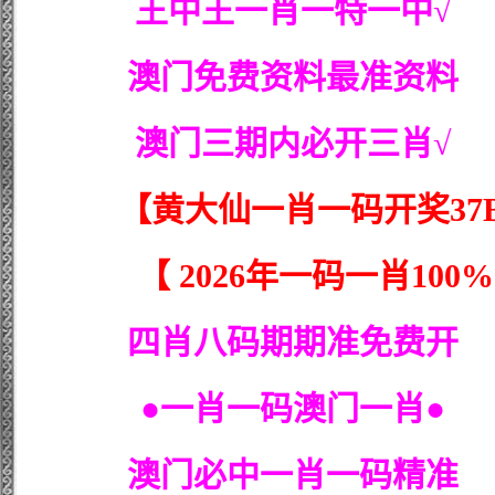
王中王一肖一特一中√
澳门免费资料最准资料
澳门三期内必开三肖√
【黄大仙一肖一码开奖37
【 2026年一码一肖1
四肖八码期期准免费开
●一肖一码澳门一肖●
澳门必中一肖一码精准